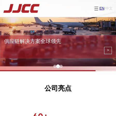
跳
至
EN
/中文
内
容
供应链解决方案全球领先
>
公司亮点