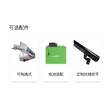
可选配件
可拖拽式
电池选配
定制扶梯把手
扶