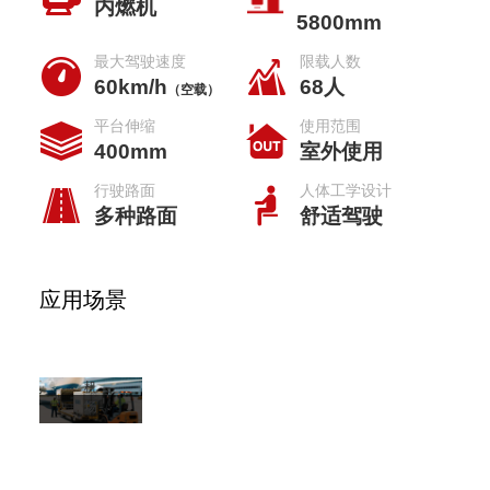
内燃机
5800mm
最大驾驶速度
限载人数
60km/h
68人
（空载）
平台伸缩
使用范围
400mm
室外使用
行驶路面
人体工学设计
多种路面
舒适驾驶
应用场景
机
场